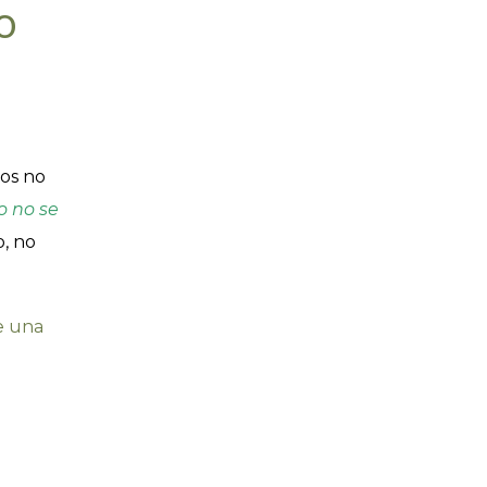
o
tos no
o no se
o, no
e una