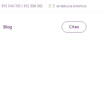
 913 045 159 | 912 358 565
andalucia.estetica
 Lima
Blog
Citas