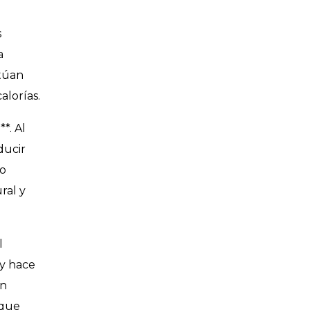
l
s
a
ctúan
alorías.
*. Al
ducir
to
ral y
l
 y hace
en
 que