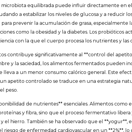
 microbiota equilibrada puede influir directamente en e
dando a estabilizar los niveles de glucosa y a reducir lo
l para prevenir la acumulación de grasa, especialmente l
iciones como la obesidad y la diabetes. Los probióticos a
encia con la que el cuerpo procesa los nutrientes y las c
 contribuye significativamente al **control del apetito*
mbre y la saciedad, los alimentos fermentados pueden in
e lleva a un menor consumo calórico general. Este efec
 apetito controlado se traduce en una estrategia natu
el peso.
ponibilidad de nutrientes** esenciales. Alimentos como e
proteínas y fibra, sino que el proceso fermentativo libera
 y el hierro. También se ha observado que el **yogur**, 
del riesgo de enfermedad cardiovascular en un **2%**, lo