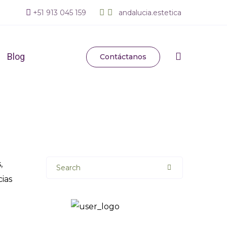
+
51 913 045 159
andalucia.estetica
ludable: Alimentos
Blog
Contáctanos
oderna
,
Search
cias