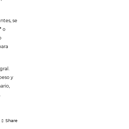
ntes, se
* o
o
para
gral.
peso y
ario,
.
Share