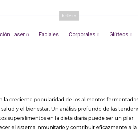
belleza
Longevidad y el Peso Sa
ción Laser
Faciales
Corporales
Glúteos
ntados en la Dieta M
30 de diciembre de 2025
Lucia
 en la creciente popularidad de los alimentos fermentados
salud y el bienestar. Un análisis profundo de las tenden
tos superalimentos en la dieta diaria puede ser un pilar
ecer el sistema inmunitario y contribuir eficazmente a la