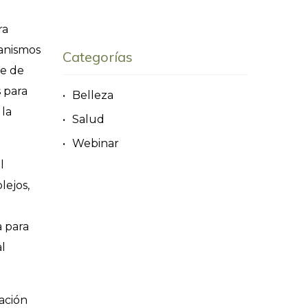
ra
ganismos
Categorías
te de
s para
Belleza
 la
Salud
Webinar
l
lejos,
a para
l
lación