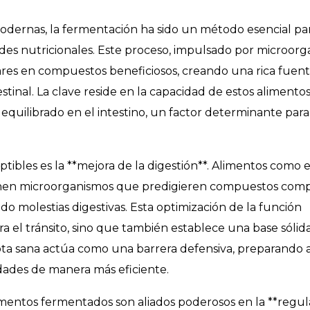
modernas, la fermentación ha sido un método esencial pa
des nutricionales. Este proceso, impulsado por microor
ares en compuestos beneficiosos, creando una rica fuen
stinal. La clave reside en la capacidad de estos alimento
quilibrado en el intestino, un factor determinante para
tibles es la **mejora de la digestión**. Alimentos como e
tienen microorganismos que predigieren compuestos comp
ndo molestias digestivas. Esta optimización de la función
ra el tránsito, sino que también establece una base sólid
ota sana actúa como una barrera defensiva, preparando a
dades de manera más eficiente.
alimentos fermentados son aliados poderosos en la **regu