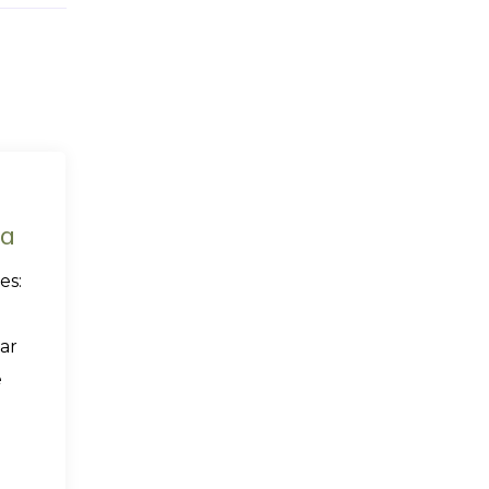
sa
es:
a
ar
e