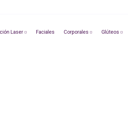
ción Laser
Faciales
Corporales
Glúteos
salud