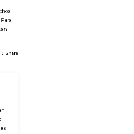
uchos
 Para
tan
Share
en
o
 es