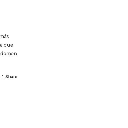
 más
la que
 abdomen
Share