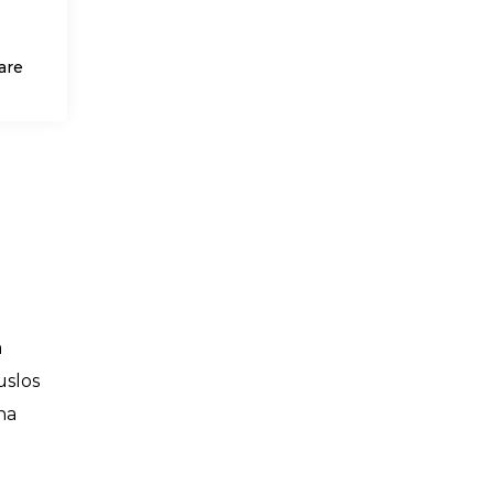
are
a
uslos
na