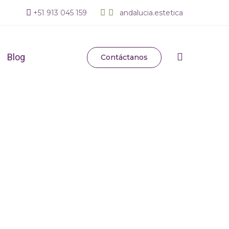
+
51 913 045 159
andalucia.estetica
Blog
Contáctanos