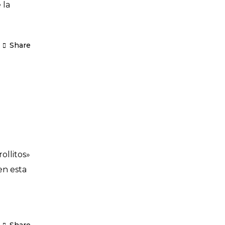
 la
Share
ollitos»
en esta