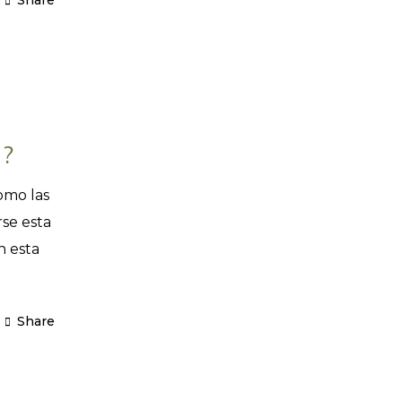
Share
 ?
omo las
rse esta
n esta
Share