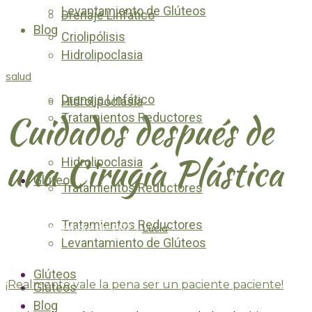
Levantamiento de Glúteos
Drenaje Linfático
Blog
Criolipólisis
Hidrolipoclasia
salud
Drenaje Linfático
Hidrolipoclasia
Cuidados después de
Tratamientos Reductores
una Cirugía Plástica
Hidrolipoclasia
Glúteos
Tratamientos Reductores
Tratamientos Reductores
16 de septiembre de 2023
Lucia
Levantamiento de Glúteos
Glúteos
¡Realmente vale la pena ser un paciente paciente!
Glúteos
Blog