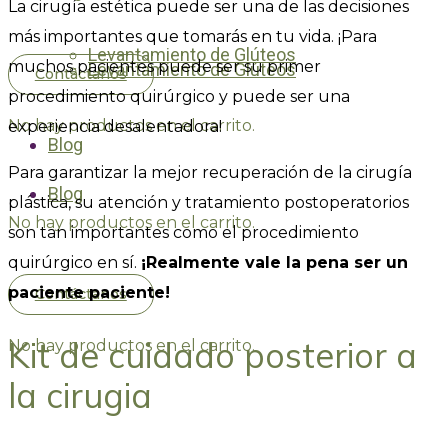
La cirugía estética puede ser una de las decisiones
más importantes que tomarás en tu vida. ¡Para
Levantamiento de Glúteos
muchos pacientes puede ser su primer
Levantamiento de Glúteos
Contáctanos
procedimiento quirúrgico y puede ser una
No hay productos en el carrito.
experiencia desalentadora!
Blog
Para garantizar la mejor recuperación de la cirugía
Blog
plástica, su atención y tratamiento postoperatorios
No hay productos en el carrito.
son tan importantes como el procedimiento
quirúrgico en sí.
¡Realmente vale la pena ser un
paciente paciente!
Contáctanos
Kit de cuidado posterior a
No hay productos en el carrito.
la cirugia