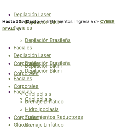
Depilación Laser
Hasta 50% Dscto
Depilación Bikini
en tratamientos. Ingresa a 👉
CYBER
Faciales
REGIA
👈
Depilación Brasileña
Faciales
Depilación Laser
Depilación Brasileña
Corporales
Depilación Bikini
Depilación Bikini
Corporales
Faciales
Corporales
Faciales
Criolipólisis
Criolipólisis
Criolipólisis
Drenaje Linfático
Hidrolipoclasia
Tratamientos Reductores
Corporales
Glúteos
Drenaje Linfático