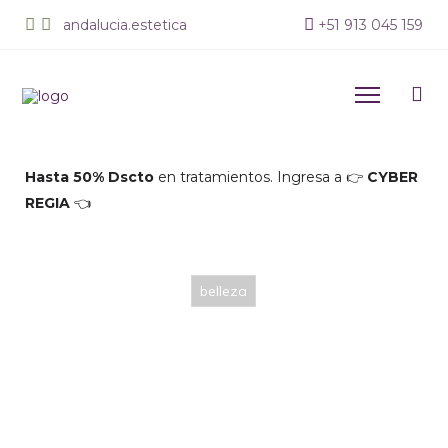
andalucia.estetica
+
51 913 045 159
Hasta 50% Dscto
en tratamientos. Ingresa a 👉
CYBER
REGIA
👈
belleza
Depilación Láser en verano, ¿es
segura?
12 de febrero de 2024
Lucia