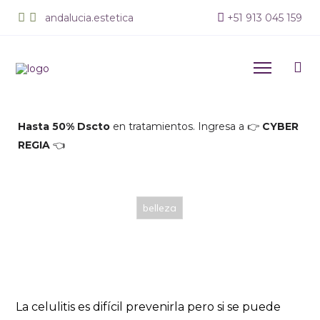
andalucia.estetica
+
51 913 045 159
Hasta 50% Dscto
en tratamientos. Ingresa a 👉
CYBER
REGIA
👈
belleza
Tratamientos para prevenir la Celulitis
24 de junio de 2022
Lucia
La celulitis es difícil prevenirla pero si se puede